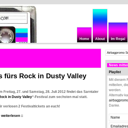
Home
About
Im Regal
News mittei
Playlist
fürs Rock in Dusty Valley
Mit diesem 
mitteilen, d
werden.
m Freitag, 27. und Samstag, 28. Juli 2012 findet das Sarntaler
Alternativ k
Rock in Dusty Valley
“-Festival zum sechsten mal statt.
airbagprom
Danke.
ir verlosen 2 Festivaltickets an euch!
weiterlesen ::