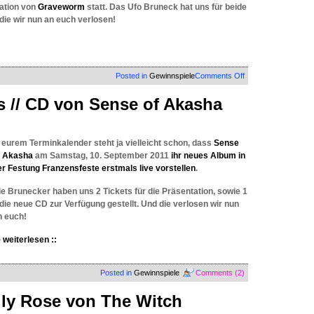
tation von
Graveworm
statt. Das Ufo Bruneck hat uns für beide
 die wir nun an euch verlosen!
on
Posted in
Gewinnspiele
Comments Off
2
x
// CD von Sense of Akasha
VERLOSUNG:
Gewinne
Tickets
für
n eurem Terminkalender steht ja vielleicht schon, dass
Sense
Pain
f Akasha
am Samstag, 10. September 2011
ihr neues Album in
und
er Festung Franzensfeste erstmals live vorstellen
.
Graveworm
im
ie Brunecker haben uns 2 Tickets für die Präsentation, sowie 1
Ufo
Bruneck
 die neue CD zur Verfügung gestellt. Und die verlosen wir nun
n euch!
weiterlesen ::
Posted in
Gewinnspiele
Comments (2)
lly Rose von The Witch