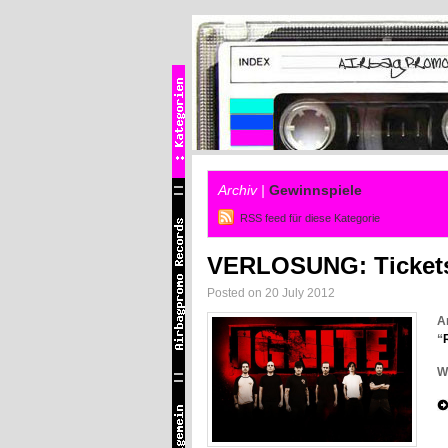
Archiv |
Gewinnspiele
RSS feed für diese Kategorie
VERLOSUNG: Tickets 
Posted on 20 July 2012
A
“
W