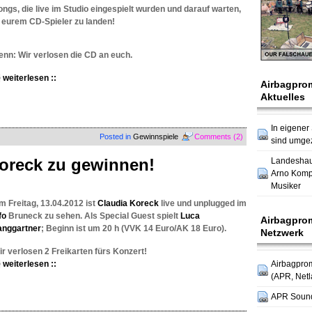
ongs, die live im Studio eingespielt wurden und darauf warten,
n eurem CD-Spieler zu landen!
enn: Wir verlosen die CD an euch.
weiterlesen ::
Airbagpro
Aktuelles
In eigener
Posted in
Gewinnspiele
Comments (2)
sind umge
Koreck zu gewinnen!
Landesha
Arno Komp
Musiker
m Freitag, 13.04.2012 ist
Claudia Koreck
live und unplugged im
fo
Bruneck zu sehen. Als Special Guest spielt
Luca
Airbagpro
anggartner
; Beginn ist um 20 h (VVK 14 Euro/AK 18 Euro).
Netzwerk
ir verlosen 2 Freikarten fürs Konzert!
weiterlesen ::
Airbagpro
(APR, Netl
APR Soun