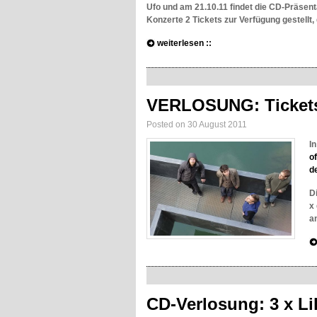
Ufo und am 21.10.11 findet die CD-Präsen
Konzerte 2 Tickets zur Verfügung gestellt,
weiterlesen ::
VERLOSUNG: Tickets 
Posted on 30 August 2011
I
o
d
D
x
a
CD-Verlosung: 3 x Li