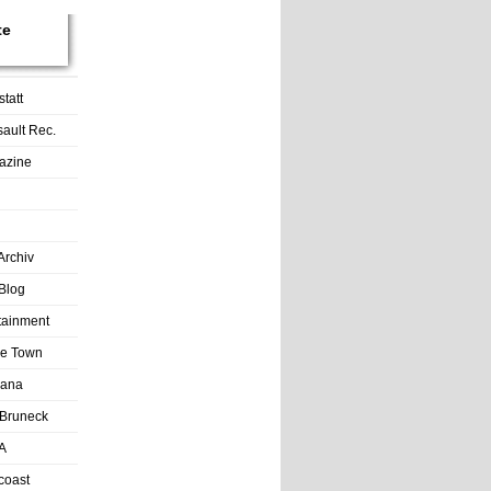
te
tatt
sault Rec.
azine
Archiv
Blog
rtainment
tle Town
Lana
Bruneck
A
coast