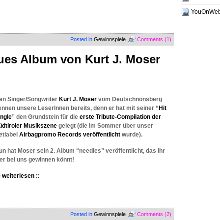
YouOnWe
Posted in
Gewinnspiele
Comments (1)
ues Album von Kurt J. Moser
en Singer/Songwriter
Kurt J. Moser
vom Deutschnonsberg
ennen unsere LeserInnen bereits, denn er hat mit seiner “
Hit
ingle
” den Grundstein für die
erste Tribute-Compilation der
üdtiroler Musikszene
gelegt (die im Sommer über unser
etlabel
Airbagpromo Records veröffentlicht
wurde).
un hat Moser sein 2. Album “needles” veröffentlicht, das ihr
ier bei uns gewinnen könnt!
weiterlesen ::
Posted in
Gewinnspiele
Comments (2)