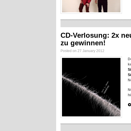
CD-Verlosung: 2x ne
zu gewinnen!
Posted on 27 January 2012
D
k
S
S
N
N
h