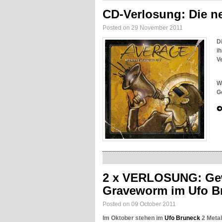
CD-Verlosung: Die n
Posted on 29 November 2011
D
i
V
W
G
2 x VERLOSUNG: Gew
Graveworm im Ufo B
Posted on 09 October 2011
Im Oktober stehen im
Ufo Bruneck
2 Metal