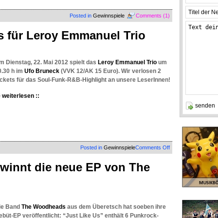
Posted in
Gewinnspiele
Comments (1)
 für Leroy Emmanuel Trio
m Dienstag, 22. Mai 2012 spielt das
Leroy Emmanuel Trio
um
0.30 h im
Ufo Bruneck
(VVK 12/AK 15 Euro). Wir verlosen 2
ickets für das Soul-Funk-R&B-Highlight an unsere LeserInnen!
weiterlesen ::
on
Posted in
Gewinnspiele
Comments Off
VERLOSUNG:
Tickets
innt die neue EP von The
für
Leroy
Emmanuel
Trio
ie Band
The Woodheads
aus dem Überetsch hat soeben ihre
ebüt-EP veröffentlicht: “Just Like Us” enthält 6 Punkrock-