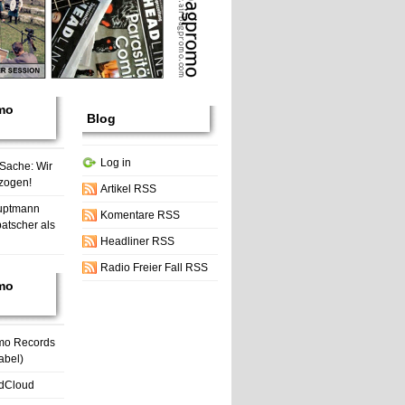
mo
Blog
Log in
 Sache: Wir
zogen!
Artikel RSS
uptmann
Komentare RSS
atscher als
Headliner RSS
Radio Freier Fall RSS
mo
mo Records
abel)
dCloud