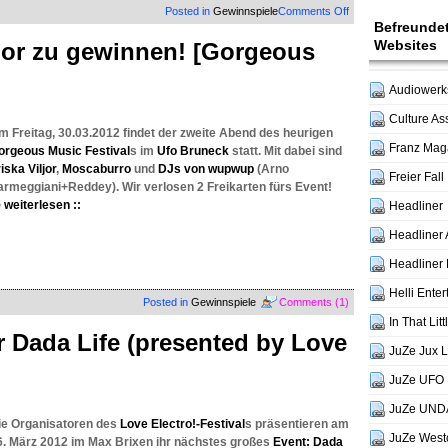
on
Posted in
Gewinnspiele
Comments Off
Befreunde
Tickets
für
Websites
iljor zu gewinnen! [Gorgeous
Claudia
Koreck
zu
Audiowerks
gewinnen!
Culture As
m Freitag, 30.03.2012 findet der zweite Abend des heurigen
Franz Mag
orgeous Music Festival
s im
Ufo Bruneck
statt. Mit dabei sind
iska Viljor
,
Moscaburro
und
DJs von wupwup
(Arno
Freier Fall
armeggiani+Reddey). Wir verlosen 2 Freikarten fürs Event!
weiterlesen ::
Headliner
Headliner 
Headliner 
Helli Ente
Posted in
Gewinnspiele
Comments (1)
In That Lit
r Dada Life (presented by Love
JuZe Jux 
JuZe UFO 
JuZe UND
ie Organisatoren des
Love Electro!-Festival
s präsentieren am
JuZe West
6. März 2012 im Max Brixen ihr nächstes großes
Event: Dada