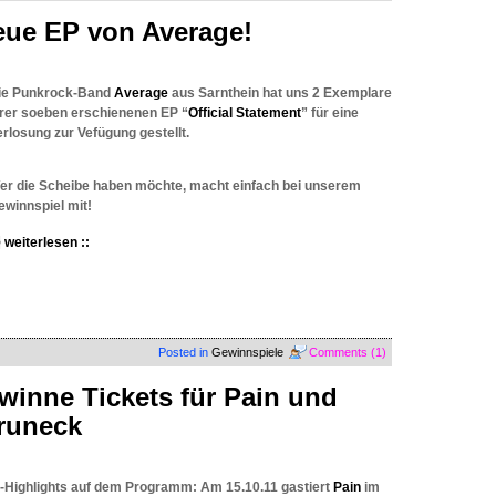
eue EP von Average!
ie Punkrock-Band
Average
aus Sarnthein hat uns 2 Exemplare
hrer soeben erschienenen EP “
Official Statement
” für eine
erlosung zur Vefügung gestellt.
er die Scheibe haben möchte, macht einfach bei unserem
ewinnspiel mit!
weiterlesen ::
Posted in
Gewinnspiele
Comments (1)
inne Tickets für Pain und
runeck
-Highlights
auf dem Programm: Am 15.10.11 gastiert
Pain
im