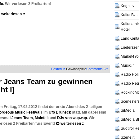
fe
. Wir verlosen 2 Freikarten!
Kognitiv
weiterlesen ::
Kultur.Bz.It
Kulturzen
Hotel
LandKontak
Liederszen
Market4Yo
Musik.in
on
Posted in
Gewinnspiele
Comments Off
Verlosung:
Radio Hol
Karten
ür Jeans Team zu gewinnen
für
Radio Reg
t I]
Dada
Life
RockingM
(presented
by
Scenesters
Love
m Freitag, 17.02.2012 findet der erste Abend des 2-teiligen
SiMedia
Electro!)
orgeous Music Festival
s im
Ufo Bruneck
statt. Mit dabei sind
iesmal
Jeans Team
,
Mainfelt
und
DJs von wupwup
. Wir
SiMedia B
erlosen 2 Freikarten fürs Event!
weiterlesen ::
Südtirol R
Szene.it