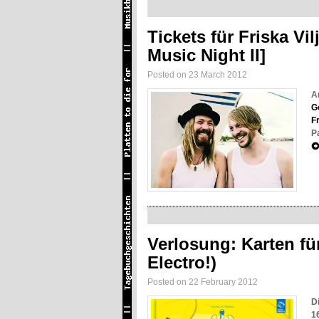
Tickets für Friska V
Music Night II]
Posted on 23 March 2012
A
G
Fr
P
Verlosung: Karten fü
Electro!)
Posted on 22 February 2012
D
1