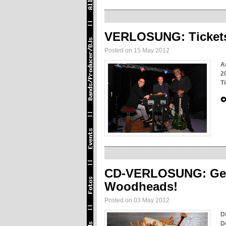
VERLOSUNG: Tickets
Posted on 15 May 2012
A
2
T
CD-VERLOSUNG: Gew
Woodheads!
Posted on 03 May 2012
D
D