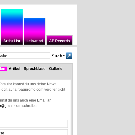
Artist List
Leinwand
AP Records
len
Artikel
Sprechblase
Gallerie
Fomular kannst du uns deine News
ie ggf. auf airbagpromo.com veröffentlicht
annst du uns auch eine Email an
o@gmail.com
schreiben.