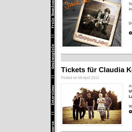
S
i
D
Tickets für Claudia 
Posted on 06 April 2012
A
U
L
W