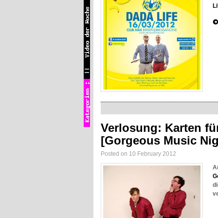
Li
Verlosung: Karten f
[Gorgeous Music Nigh
Posted on 10 February 2012
A
G
d
v