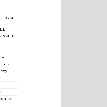
trum Grand
t.it
e Südtirol
u
iday
entrude
onkey
’
log
eisen Blog