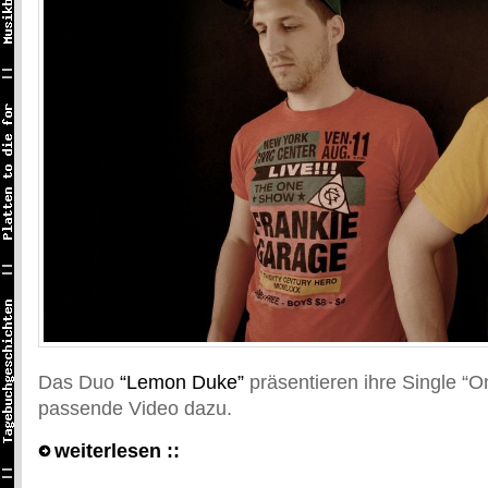
Das Duo
“Lemon Duke”
präsentieren ihre Single “
passende Video dazu.
weiterlesen ::