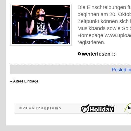
Die Einschreibungen 
beginnen am 20. Okto
Zeitpunkt können sich i
Musikbands sowie Solo
Homepage www.upload
registrieren.
weiterlesen ::
Posted i
« Ältere Einträge
© 2014 A i r b a g p r o m o