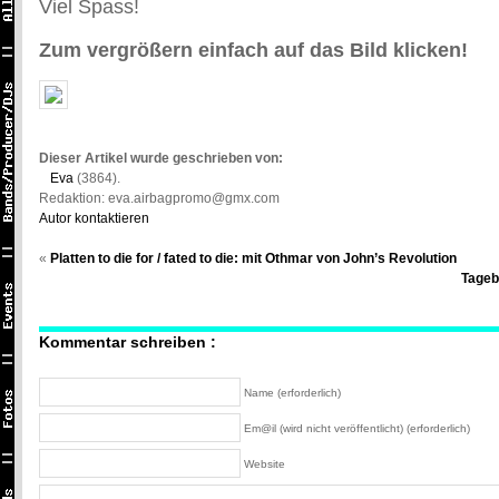
Viel Spass!
Zum vergrößern einfach auf das Bild klicken!
Dieser Artikel wurde geschrieben von:
Eva
(3864).
Redaktion: eva.airbagpromo@gmx.com
Autor kontaktieren
«
Platten to die for / fated to die: mit Othmar von John’s Revolution
Tageb
Kommentar schreiben :
Name (erforderlich)
Em@il (wird nicht veröffentlicht) (erforderlich)
Website