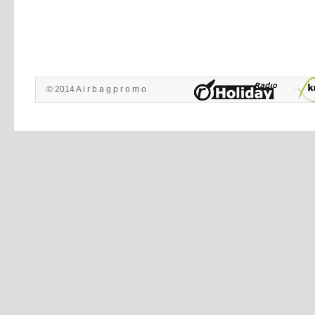
© 2014 A i r b a g p r o m o