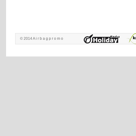
© 2014 A i r b a g p r o m o