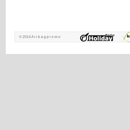
© 2014 A i r b a g p r o m o