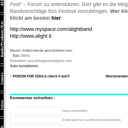
Fest
“ – Forum zu unterstützen. Dort gibt es die Mögl
Bandvorschläge fürs Festival vorzubringen.
Wer Ali
klickt am besten
hier
.
http://www.myspace.com/alightband
http://www.alight.it
Dieser Artikel wurde geschrieben von:
Eva
(3864).
Redaktion: eva.airbagpromo@gmx.com
Autor kontaktieren
«
POISON FOR SOULS check it out!!!
Wochenendvo
Kommentar schreiben :
Name (erforderlich)
Em@il (wird nicht veröffentlicht) (erforderlich)