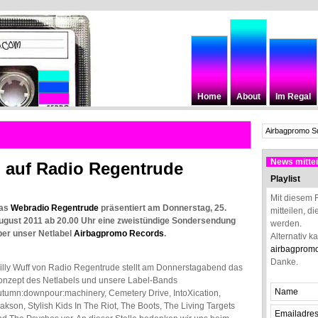
Home
About
Im Regal
News mittei
auf Radio Regentrude
Playlist
Mit diesem 
as
Webradio Regentrude
präsentiert am Donnerstag, 25.
mitteilen, d
ugust 2011 ab 20.00 Uhr eine zweistündige Sondersendung
werden.
ber unser Netlabel
Airbagpromo Records
.
Alternativ k
airbagprom
Danke.
illy Wuff von Radio Regentrude stellt am Donnerstagabend das
onzept des Netlabels und unsere Label-Bands
utumn:downpour:machinery, Cemetery Drive, IntoXication,
akson, Stylish Kids In The Riot, The Boots, The Living Targets