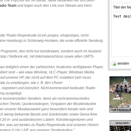
nd The Psychos vor. An dieser Stelle bedanken wir uns beim
adio-Team
und legen euch den Link zum Stream ans Herz:
ite:
“Radio Regentrude ist ein junges, ehrgeiziges, nicht-
he Hamburg) in Schleswig-Holstein; die erste offizielle Sendung
s Programm, das nicht nur bundesweit, sondern auch im Ausland
op / Netbook etc. mit Internatanschluss sowie allen UMTS-
lediglich einen der zahlreichen, kostenlos verfügbaren Player,
alliert sind – wie etwa WinAmp, VLC-Player, Windows Media
auf unserer HP, der nicht auf dem PC installiert sein muss.
äte zu empfangen, wie z. B. den vTuner
gistriert und lizenziert. Nicht kommerziell bedeutet: Radio
ung ausgelegt.
ber kommerziellen Sendern: denn als nicht-kommerzielles
schen Trends, Quotenzwängen, Vorgaben der Musikindustrie
ei unserer Musikauswahl ganz besonders kreativ sein und
ch wenig bekannte Bands und Solokünstler sowie Gema-freie
it 20 in- und ausländischen Labeln. Künstleragenturen und
hlen, was am besten zu Radio Regentrude und unseren Hörern
ndestens 0 Uhr LIVE aus unseren Sendestudios.”