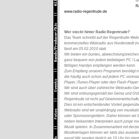
u
R
www.radio-regentrude.de
Wer steckt hinter Radio Regentrude?
Das Team schreibt auf der Regentrude-Webs
kommerzielles Webradio aus Norderstedt (na
fand am 05.02.2010 statt.
Wir bieten ein buntes, abwechslungsreiche
ganz bequem von jedem beliebigen PC / Lapt
fähligen Handys empfangen werden kann.
Zum Empfang unseres Programm benötigt man 
die häufig auch schon auf jedem PC vorinst
Player, iTunes-Player oder den Flash-Player 
Wir sind auch über zahlreiche Webradio-Ger
Wir sind ordnungsgemäß bei Gema und GVL re
Regentrude ist nicht auf Gewinnerwirtschaft
Dies ist ein entscheidender Vorteil gegenü
Webradio sind wir unabhängig von musikali
oder Sponsorengeldern. Daher können wir b
neben bekannten Interpreten auch junge no
Musik spielen. In Zusammenarbeit mit derze
Musikverlagen können wir stets das auswä
passt! Wir senden täglich ab 16 Uhr bis mi