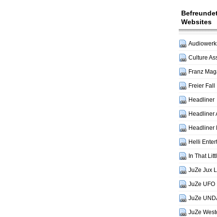
Befreunde
Websites
Audiowerks
Culture As
Franz Mag
Freier Fall
Headliner
Headliner 
Headliner 
Helli Ente
In That Lit
JuZe Jux 
JuZe UFO 
JuZe UND
JuZe West