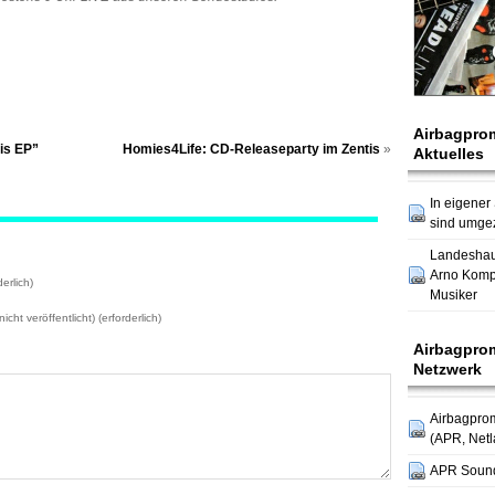
Airbagpro
is EP”
Homies4Life: CD-Releaseparty im Zentis
»
Aktuelles
In eigener
sind umge
Landesha
Arno Komp
erlich)
Musiker
icht veröffentlicht) (erforderlich)
Airbagpro
Netzwerk
Airbagpro
(APR, Netl
APR Soun