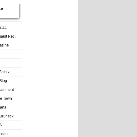
te
tatt
sault Rec.
azine
Archiv
Blog
rtainment
tle Town
Lana
Bruneck
A
coast