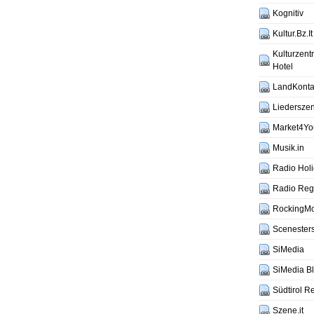
Kognitiv
Kultur.Bz.It
Kulturzen
Hotel
LandKontak
Liederszen
Market4Yo
Musik.in
Radio Hol
Radio Reg
RockingM
Scenesters
SiMedia
SiMedia B
Südtirol R
Szene.it