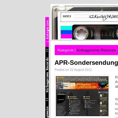
Kategorie |
Airbagpromo Records
APR-Sondersendung 
Posted on 22 August 2011
D
A
ü
W
K
a
Kl