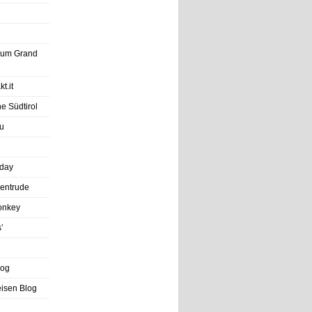
trum Grand
t.it
e Südtirol
u
iday
entrude
onkey
’
log
eisen Blog