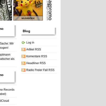
mo
Blog
Log in
 Sache: Wir
zogen!
Artikel RSS
uptmann
Komentare RSS
atscher als
Headliner RSS
Radio Freier Fall RSS
mo
mo Records
abel)
dCloud