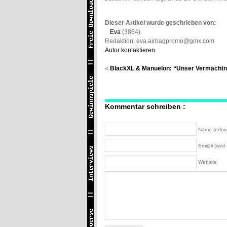
Dieser Artikel wurde geschrieben von:
Eva
(3864).
Redaktion: eva.airbagpromo@gmx.com
Autor kontaktieren
«
BlackXL & Manuelon: “Unser Vermächtn
Kommentar schreiben :
Name (erford
Em@il (wird n
Website