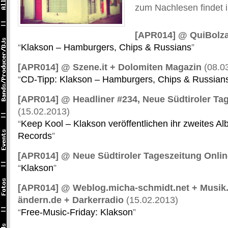
zum Nachlesen findet ih
[APR014] @ QuiBolz
“
Klakson – Hamburgers, Chips & Russians
”
[APR014] @ Szene.it + Dolomiten Magazin
(08.0
“
CD-Tipp: Klakson – Hamburgers, Chips & Russian
[APR014] @ Headliner #234, Neue Südtiroler Ta
(15.02.2013)
“
Keep Kool – Klakson veröffentlichen ihr zweites 
Records
”
[APR014] @ Neue Südtiroler Tageszeitung Onli
“
Klakson
”
[APR014] @ Weblog.micha-schmidt.net + Musik
ändern.de + Darkerradio
(15.02.2013)
“
Free-Music-Friday: Klakson
”