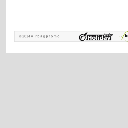
© 2014 A i r b a g p r o m o