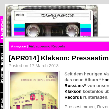
Kategorie |
Airbagpromo Records
[APR014] Klakson: Pressesti
Posted on 17 March 2013
Seit dem heurigen Va
das neue Album “
Ham
Russians
” von unser
Klakson
kostenlos ü
Records
runterladen.
Pressestimmen, Rezen