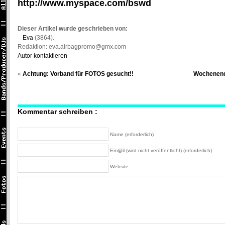
http://www.myspace.com/bswd
Dieser Artikel wurde geschrieben von:
Eva
(3864).
Redaktion: eva.airbagpromo@gmx.com
Autor kontaktieren
«
Achtung: Vorband für FOTOS gesucht!!
Wochenend
Kommentar schreiben :
Name (erforderlich)
Em@il (wird nicht veröffentlicht) (erforderlich)
Website