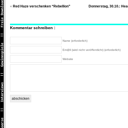
«
Red Haze verschenken “Rebellion”
Donnerstag, 30.10.: Head
Kommentar schreiben :
Name (erforderlich)
Em@il (wird nicht veröffentlicht) (erforderlich)
Website