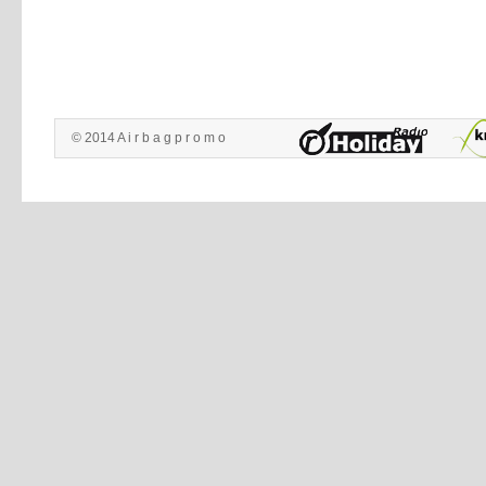
© 2014 A i r b a g p r o m o