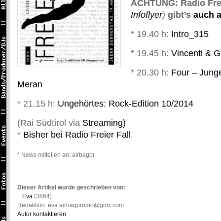
ACHTUNG: Radio Frei
Infoflyer
)
gibt’s
auch a
* 19.40 h:
Intro_315
* 19.45 h:
Vincenti & 
* 20.30 h:
Four – Jung
Meran
* 21.15 h:
Ungehörtes: Rock-Edition 10/2014
(Rai Südtirol via
Streaming)
*
Bisher bei Radio Freier Fall
.
* News mitteilen an: airbagpromo@gmail.com *
Dieser Artikel wurde geschrieben von:
Eva
(3864).
Redaktion: eva.airbagpromo@gmx.com
Autor kontaktieren