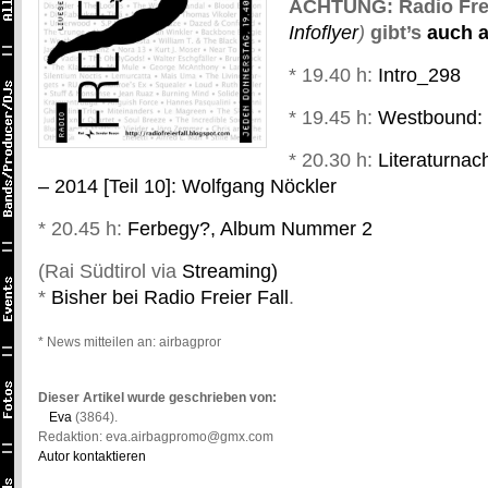
ACHTUNG: Radio Frei
Infoflyer
)
gibt’s
auch a
* 19.40 h:
Intro_298
* 19.45 h:
Westbound: 
* 20.30 h:
Literaturna
– 2014 [Teil 10]: Wolfgang Nöckler
* 20.45 h:
Ferbegy?, Album Nummer 2
(Rai Südtirol via
Streaming)
*
Bisher bei Radio Freier Fall
.
* News mitteilen an: airbagpromo@gmail.com *
Dieser Artikel wurde geschrieben von:
Eva
(3864).
Redaktion: eva.airbagpromo@gmx.com
Autor kontaktieren