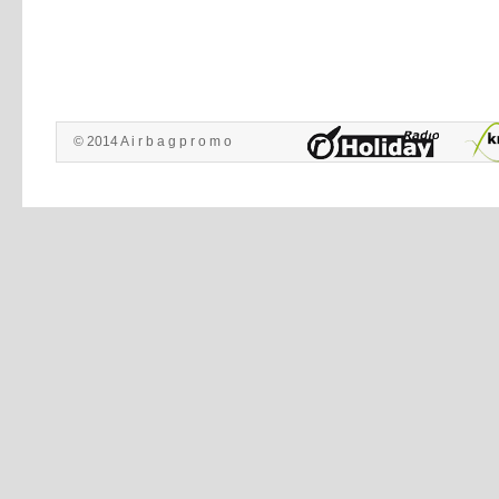
© 2014 A i r b a g p r o m o