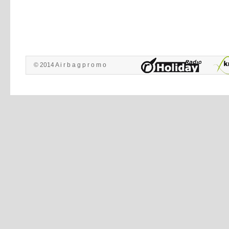
© 2014 A i r b a g p r o m o