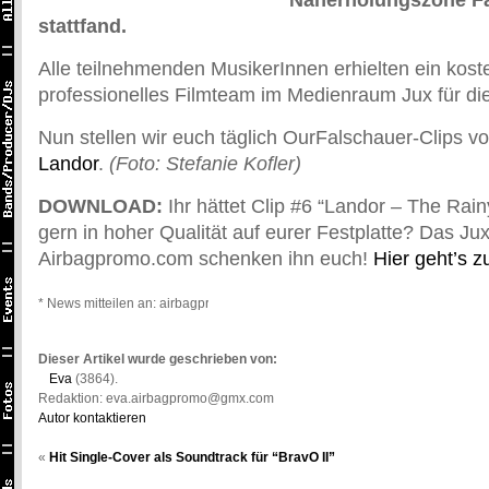
Naherholungszone Fa
stattfand.
Alle teilnehmenden MusikerInnen erhielten ein kost
professionelles Filmteam im Medienraum Jux für di
Nun stellen wir euch täglich OurFalschauer-Clips vo
Landor
.
(Foto: Stefanie Kofler)
DOWNLOAD:
Ihr hättet Clip #6 “Landor – The Rai
gern in hoher Qualität auf eurer Festplatte? Das J
Airbagpromo.com schenken ihn euch!
Hier geht’s 
* News mitteilen an: airbagpromo@gmail.com *
Dieser Artikel wurde geschrieben von:
Eva
(3864).
Redaktion: eva.airbagpromo@gmx.com
Autor kontaktieren
«
Hit Single-Cover als Soundtrack für “BravO II”