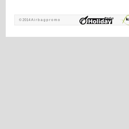
© 2014 A i r b a g p r o m o