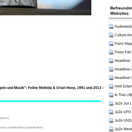
Befreunde
Websites
Audiowerks
Culture As
m *
Franz Mag
Freier Fall
Headliner
Headliner 
Headliner 
Helli Ente
eln und Musik”: Feline Melinda & Uriah Heep, 1991 und 2013
»
In That Lit
JuZe Jux 
JuZe UFO 
erlich)
JuZe UND
icht veröffentlicht) (erforderlich)
JuZe West