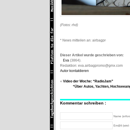
(Fotos: rhd)
* News mitteilen an: airbagpromo@gmail.co
Dieser Artikel wurde geschrieben von:
Eva
(3864).
Redaktion: eva.airbagpromo@gmx.com
Autor kontaktieren
«
Video der Woche: “RadioJam”
“Über Autos, Yachten, Hochseeang
Kommentar schreiben :
Name (erford
Em@il (wird n