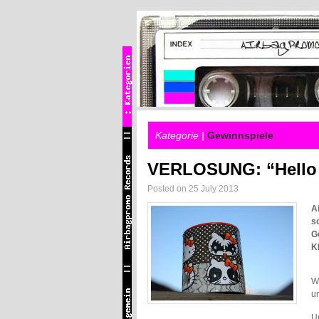
Kategorie |
Gewinnspiele
VERLOSUNG: “Hello 
Posted on 25 July 2013
A
s
G
K
W
u
U