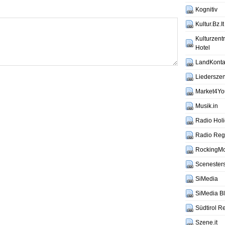
Kognitiv
Kultur.Bz.It
Kulturzen
Hotel
LandKontak
Liederszen
Market4Yo
Musik.in
Radio Hol
Radio Reg
RockingM
Scenesters
SiMedia
SiMedia B
Südtirol R
Szene.it