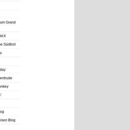
trum Grand
t.it
e Südtirol
u
iday
entrude
onkey
’
log
eisen Blog