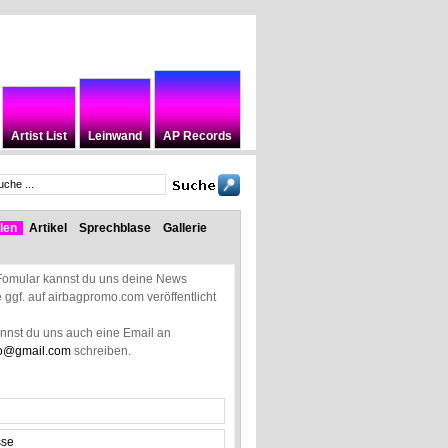
Artist List
Leinwand
AP Records
len
Artikel
Sprechblase
Gallerie
Fomular kannst du uns deine News
ie ggf. auf airbagpromo.com veröffentlicht
annst du uns auch eine Email an
o@gmail.com
schreiben.