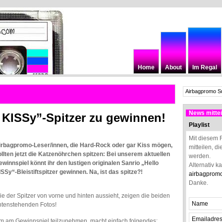
Home
About
Im Regal
News mittei
KISSy”-Spitzer zu gewinnen!
Playlist
Mit diesem 
irbagpromo-Leser/innen, die Hard-Rock oder gar Kiss mögen,
mitteilen, d
ollten jetzt die Katzenöhrchen spitzen: Bei unserem aktuellen
werden.
ewinnspiel könnt ihr den lustigen originalen Sanrio „Hello
Alternativ k
ISSy“-Bleistiftspitzer gewinnen. Na, ist das spitze?!
airbagprom
Danke.
ie der Spitzer von vorne und hinten aussieht, zeigen die beiden
ntenstehenden Fotos!
m am Gewinnspiel teilzunehmen, macht einfach folgendes: