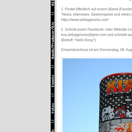
1. Postet öffentlich auf eurem (Band-)Facebo
“News, Interviews, Gewinnspiele und vieles 
https://www.airbagpromo.com”
2. Schickt euren Facebook- oder Website-Lin
eva.airbagpromo@gmx.com und schreibt auc
(Betreff: “Hello Kissy”).
Einsendeschluss ist am Donnerstag, 08. Augu