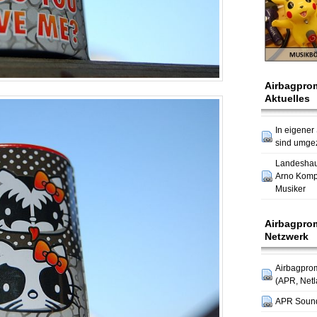
Airbagpro
Aktuelles
In eigener
sind umge
Landesha
Arno Komp
Musiker
Airbagpro
Netzwerk
Airbagpro
(APR, Netl
APR Soun