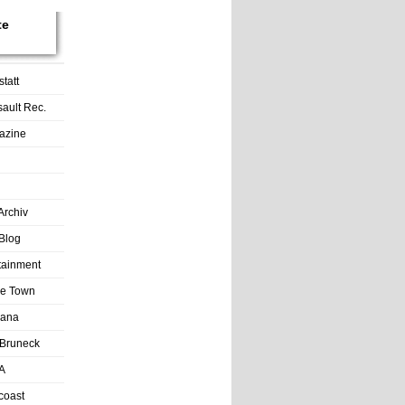
te
tatt
sault Rec.
azine
Archiv
Blog
rtainment
tle Town
Lana
Bruneck
A
coast