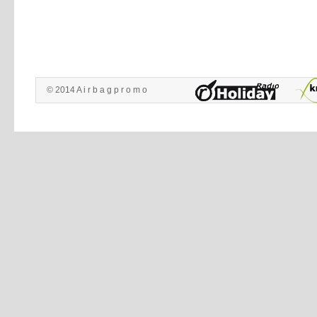
© 2014 A i r b a g p r o m o