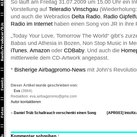
So läuft am Freitag 31.07.2009 um 15.00 Uhr ein In
Vorstellung auf
Teleradio Vinschgau
(Wiederholung: 
und auch die Webradios
Delta Radio
,
Radio Gipfelf
Radio im Internet
haben einen Song von JR in ihre 
„Today Your Love, Tomorrow The World“ gibt’s zurze
Babas und Athesia in Bozen, Non Stop Music in Mer
iTunes
,
Amazon
oder
CDBaby
. Und auch die
Home
mittlerweile dem CD-Artwork angepasst.
*
Bisherige Airbagpromo-News
mit John’s Revolutio
Dieser Artikel wurde geschrieben von:
Eva
(3864).
Redaktion: eva.airbagpromo@gmx.com
Autor kontaktieren
«
Daniel Trüb Schallrauch verschenkt einen Song
[APR003] IntoXic
Kommentar schreiben :