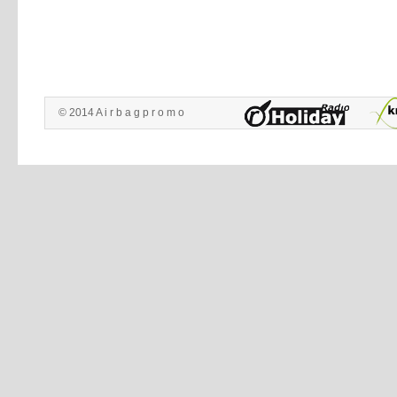
© 2014 A i r b a g p r o m o