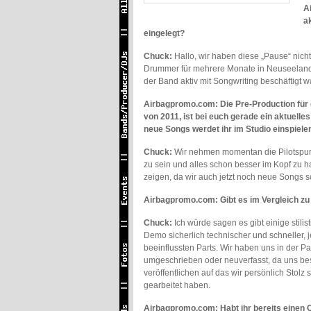
A
ak
eingelegt?
Chuck:
Hallo, wir haben diese „Pause“ nich
Drummer für mehrere Monate in Neuseeland 
der Band aktiv mit Songwriting beschäftigt w
Airbagpromo.com: Die Pre-Production für 
von 2011, ist bei euch gerade ein aktuell
neue Songs werdet ihr im Studio einspiele
Chuck:
Wir nehmen momentan die Pilotspuren
zu sein und alles schon besser im Kopf zu h
zeigen, da wir auch jetzt noch neue Songs sc
Airbagpromo.com: Gibt es im Vergleich z
Chuck:
Ich würde sagen es gibt einige stili
Demo sicherlich technischer und schneller,
beeinflussten Parts. Wir haben uns in der 
umgeschrieben oder neuverfasst, da uns bess
veröffentlichen auf das wir persönlich Stol
gearbeitet haben.
Airbagpromo.com: Habt ihr bereits einen 