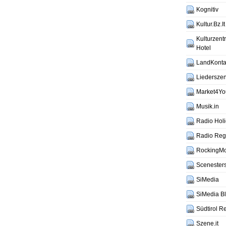
Kognitiv
Kultur.Bz.It
Kulturzen
Hotel
LandKontak
Liederszen
Market4Yo
Musik.in
Radio Hol
Radio Reg
RockingM
Scenesters
SiMedia
SiMedia B
Südtirol R
Szene.it