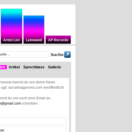
Artist List
Leinwand
AP Records
len
Artikel
Sprechblase
Gallerie
Fomular kannst du uns deine News
ie ggf. auf airbagpromo.com veröffentlicht
annst du uns auch eine Email an
o@gmail.com
schreiben.