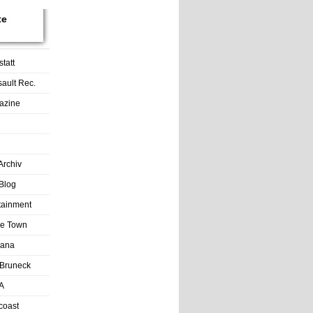
te
tatt
sault Rec.
azine
Archiv
Blog
rtainment
tle Town
Lana
Bruneck
A
coast