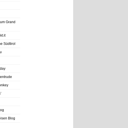
trum Grand
t.it
e Südtirol
u
iday
entrude
onkey
’
log
eisen Blog