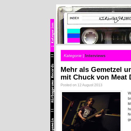
Kategorie |
Interviews
Mehr als Gemetzel un
mit Chuck von Meat 
Posted on 12 August 2013
W
b
M
h
N
ge