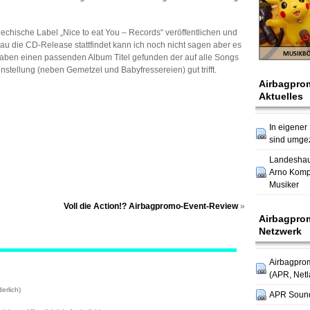
chische Label „Nice to eat You – Records“ veröffentlichen und
 die CD-Release stattfindet kann ich noch nicht sagen aber es
 haben einen passenden Album Titel gefunden der auf alle Songs
Einstellung (neben Gemetzel und Babyfressereien) gut trifft.
Airbagpro
Aktuelles
m *
In eigener
sind umge
Landesha
Arno Komp
Musiker
Voll die Action!? Airbagpromo-Event-Review
»
Airbagpro
Netzwerk
Airbagpro
(APR, Netl
erlich)
APR Soun