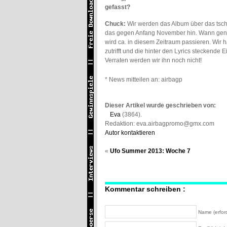
gefasst?
Chuck:
Wir werden das Album über das tsche
das gegen Anfang November hin. Wann genau
wird ca. in diesem Zeitraum passieren. Wir
zutrifft und die hinter den Lyrics steckende 
Verraten werden wir ihn noch nicht!
* News mitteilen an: airbagpromo@gmail.co
Dieser Artikel wurde geschrieben von:
Eva
(3864).
Redaktion: eva.airbagpromo@gmx.com
Autor kontaktieren
«
Ufo Summer 2013: Woche 7
Kommentar schreiben :
Name (erford