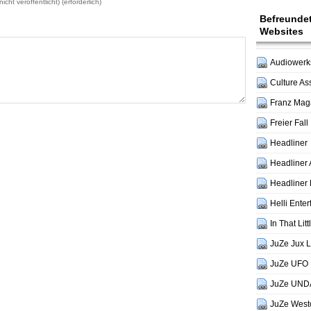
icht veröffentlicht) (erforderlich)
Befreunde
Websites
Audiowerks
Culture As
Franz Mag
Freier Fall
Headliner
Headliner 
Headliner 
Helli Ente
In That Lit
JuZe Jux 
JuZe UFO 
JuZe UND
JuZe West