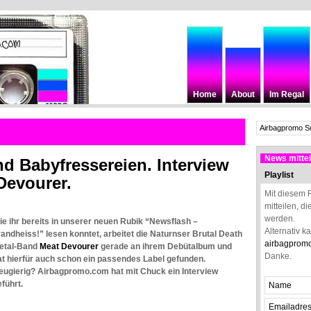
Home
About
Im Regal
News mittei
d Babyfressereien. Interview
Playlist
Devourer.
Mit diesem 
mitteilen, d
werden.
ie ihr bereits in unserer neuen Rubik “Newsflash –
Alternativ k
randheiss!” lesen konntet, arbeitet die Naturnser Brutal Death
airbagprom
etal-Band
Meat Devourer
gerade an ihrem Debütalbum und
Danke.
at hierfür auch schon ein passendes Label gefunden.
eugierig? Airbagpromo.com hat mit Chuck ein Interview
führt.