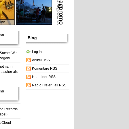
mo
Blog
Log in
 Sache: Wir
zogen!
Artikel RSS
uptmann
Komentare RSS
atscher als
Headliner RSS
Radio Freier Fall RSS
mo
mo Records
abel)
dCloud