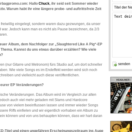
irbagpromo.com: Hallo
Chuck
, ihr seid seit Sommer wieder
tiv. Warum habt ihr eine längere probe- und auftrittsfreie Zeit
t freiwillig eingelegt, sondern waren dazu gezwungen, da unser
war. Jedoch kann man es nicht als Pause bezeichnen, da 2/3
aren.
euer Album, dem Nachfolger zur „Slaughtered Like A Pig“-EP
es Thema. Kannst du uns etwas darüber erzählen? Wie viele
n?
 (nur Gitarre und Metronom) fürs Studio auf, um dort schneller
aben. Wie viele Songs es im Endeffekt werden wird sich noch
hreiben und vielleicht auch diese veröffentlichen.
u eurer EP Veränderungen?
stische Veränderungen. Das Album wird im Vergleich zur alten
 jedoch auch viel mehr geladen mit Slams und Hardcore
Pause von vielem beeinflussen lassen und immer wieder Songs
ere Riffs einfielen und wir eigentlich vorhaben ein Album zu
z sein können und von uns behaupten können, dass wir hart daran
CD-Titel und einen ungefähren Erscheinungszeitraum ins Auge