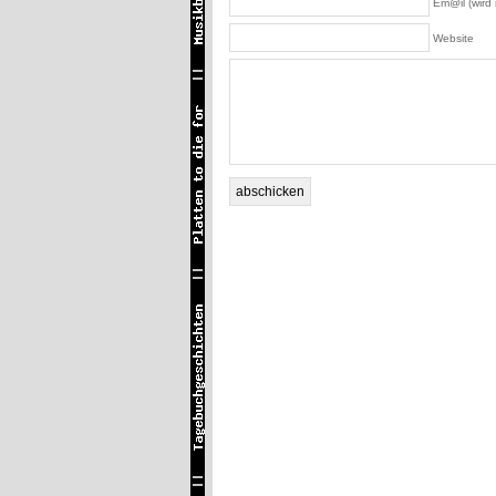
Em@il (wird n
Website