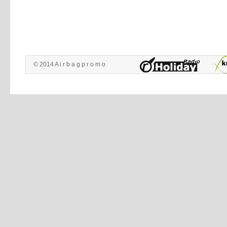
© 2014 A i r b a g p r o m o