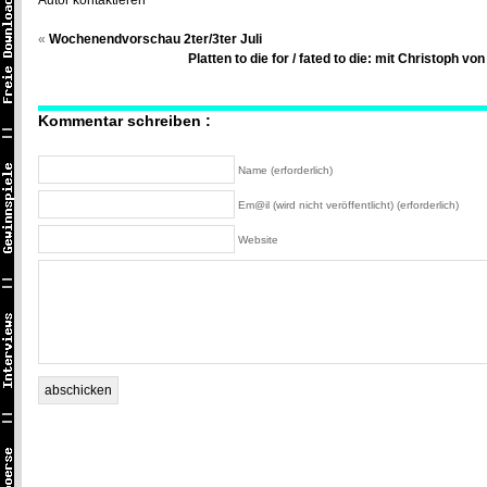
Autor kontaktieren
«
Wochenendvorschau 2ter/3ter Juli
Platten to die for / fated to die: mit Christoph 
Kommentar schreiben :
Name (erforderlich)
Em@il (wird nicht veröffentlicht) (erforderlich)
Website