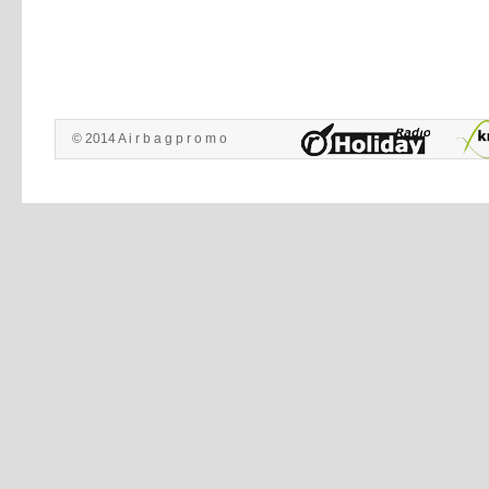
© 2014 A i r b a g p r o m o