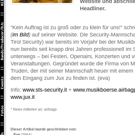
Website und abschli
Headliner.
“Kein Auftrag ist zu groß oder zu klein für uns!” sc
(
im Bild
)
auf seiner Website. Die Security-Mannscha
Tirol Security) war bereits im Vorjahr bei der Musikb
nun bereits seit knapp drei Jahren professionell im 
unterwegs – bei Festen, Openairs, Konzerten und v
Veranstaltungen. Gegründet wurde die Firma von M
Truden, der mit seiner Mannschaft heuer mit einem 
dem Eingang zum Jux zu finden ist. (eva)
Info:
www.sts-security.it
+
www.musikboerse.airba
www.jux.it
* News mitteilen an: airbagpromo@gmail.com *
Dieser Artikel wurde geschrieben von:
Eva
(3864).