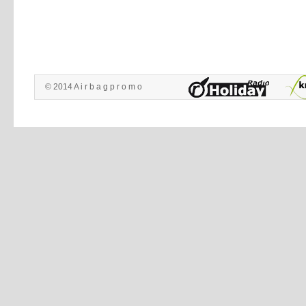
© 2014 A i r b a g p r o m o