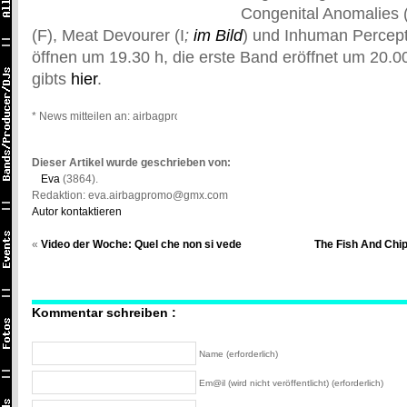
Congenital Anomalies 
(F), Meat Devourer (I
;
im Bild
) und Inhuman Percept
öffnen um 19.30 h, die erste Band eröffnet um 20.00
gibts
hier
.
* News mitteilen an: airbagpromo@gmail.com *
Dieser Artikel wurde geschrieben von:
Eva
(3864).
Redaktion: eva.airbagpromo@gmx.com
Autor kontaktieren
«
Video der Woche: Quel che non si vede
The Fish And Chip
Kommentar schreiben :
Name (erforderlich)
Em@il (wird nicht veröffentlicht) (erforderlich)