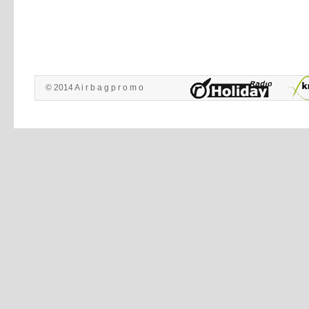
© 2014 A i r b a g p r o m o