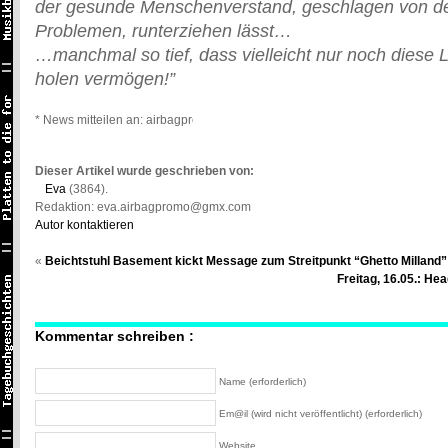
der gesunde Menschenverstand, geschlagen von den
Problemen, runterziehen lässt…
…manchmal so tief, dass vielleicht nur noch diese L
holen vermögen!”
* News mitteilen an: airbagpromo@gmail.com *
Dieser Artikel wurde geschrieben von:
Eva
(3864).
Redaktion: eva.airbagpromo@gmx.com
Autor kontaktieren
«
Beichtstuhl Basement kickt Message zum Streitpunkt “Ghetto Milland”
Freitag, 16.05.: Hea
Kommentar schreiben :
Name (erforderlich)
Em@il (wird nicht veröffentlicht) (erforderlich)
Website