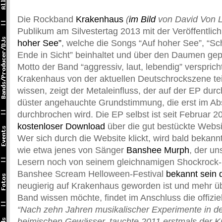
Die Rockband
Krakenhaus
(
im Bild
von David Von 
Publikum am Silvestertag 2013 mit der Veröffentlic
hoher See”
, welche die Songs “Auf hoher See”, “Sc
Ende in Sicht” beinhaltet und über den Daumen gepe
Motto der Band “aggressiv, laut, lebendig” versprich
Krakenhaus von der aktuellen Deutschrockszene te
wissen, zeigt der Metaleinfluss, der auf der EP durc
düster angehauchte Grundstimmung, die erst im Ab
durchbrochen wird. Die EP selbst ist seit Februar 2
kostenloser Download
über die gut bestückte Webs
Wer sich durch die Website klickt, wird bald bekan
wie etwa jenes von Sänger
Banshee Murph
, der un
Lesern noch von seinem gleichnamigen Shockrock-
Banshee Scream Helloween-Festival
bekannt sein d
neugierig auf Krakenhaus geworden ist und mehr üb
Band wissen möchte, findet im Anschluss die offizie
“Nach zehn Jahren musikalischer Experimente in de
heimischen Gewässer, tauchte 2011 erstmals der K