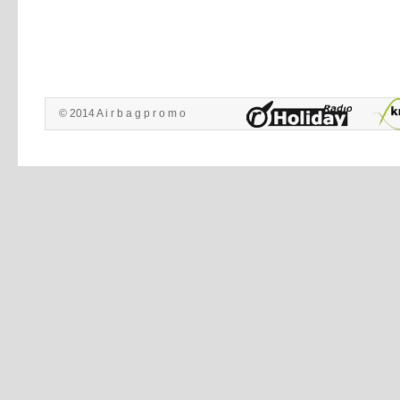
© 2014 A i r b a g p r o m o