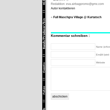
Redaktion: eva.airbagpromo@gmx.com
Autor kontaktieren
«
Full Maschgra Village @ Kurtatsch
Kommentar schreiben :
Name (erford
Em@il (wird n
Website