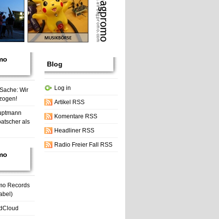
mo
Blog
Log in
 Sache: Wir
zogen!
Artikel RSS
uptmann
Komentare RSS
atscher als
Headliner RSS
Radio Freier Fall RSS
mo
mo Records
abel)
dCloud