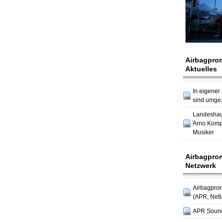
Airbagpro
Aktuelles
In eigener
sind umge
Landesha
Arno Komp
Musiker
Airbagpro
Netzwerk
Airbagpro
(APR, Netl
APR Soun