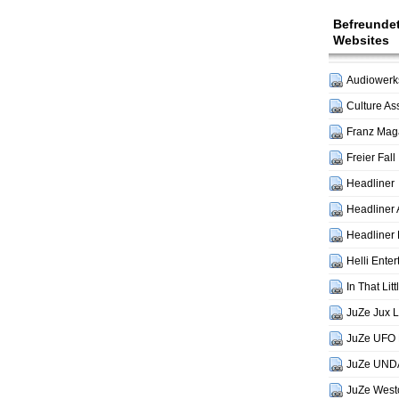
Befreunde
Websites
Audiowerks
Culture As
Franz Mag
Freier Fall
Headliner
Headliner 
Headliner 
Helli Ente
In That Lit
JuZe Jux 
JuZe UFO 
JuZe UND
JuZe West