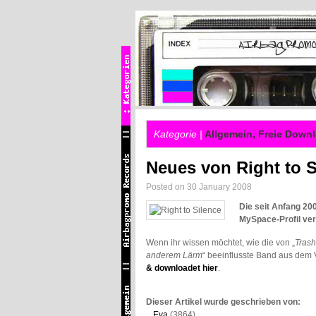
Kategorie |
Allgemein
,
Freie Down
Neues von Right to S
Posted on 30 January 2008
Die seit Anfang 20
MySpace-Profil verö
Wenn ihr wissen möchtet, wie die von „
Trash
anderem Lärm
“ beeinflusste Band aus dem
& downloadet hier
.
Dieser Artikel wurde geschrieben von:
Eva
(3864).