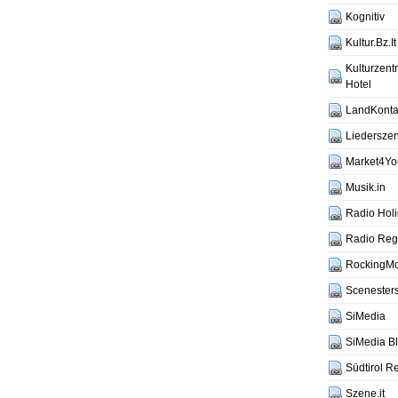
Kognitiv
Kultur.Bz.It
Kulturzen
Hotel
LandKontak
Liederszen
Market4Yo
Musik.in
Radio Hol
Radio Reg
RockingM
Scenesters
SiMedia
SiMedia B
Südtirol R
Szene.it