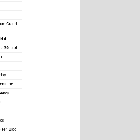
trum Grand
t.it
e Südtirol
u
iday
entrude
onkey
’
log
eisen Blog