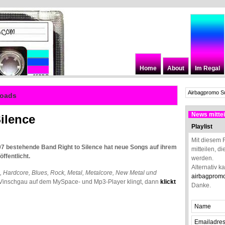
Home
About
Im Regal
loads
News mittei
ilence
Playlist
Mit diesem 
07 bestehende Band Right to Silence hat neue Songs auf ihrem
mitteilen, d
ffentlicht.
werden.
Alternativ k
, Hardcore, Blues, Rock, Metal, Metalcore, New Metal und
airbagprom
 Vinschgau auf dem MySpace- und Mp3-Player klingt, dann
klickt
Danke.