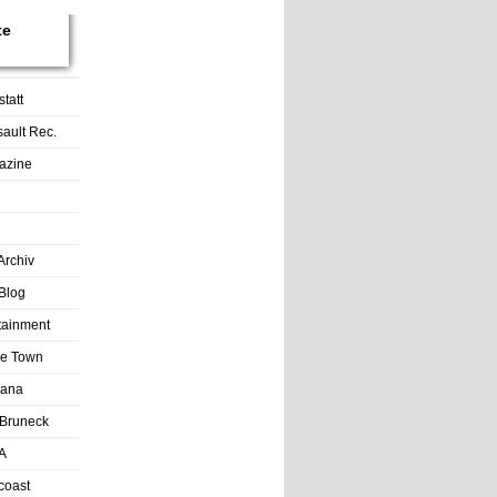
te
tatt
sault Rec.
azine
Archiv
Blog
rtainment
tle Town
Lana
Bruneck
A
coast