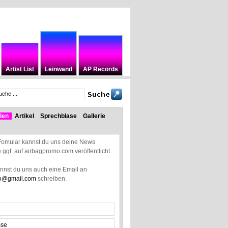
Artist List
Leinwand
AP Records
len
Artikel
Sprechblase
Gallerie
Fomular kannst du uns deine News
ie ggf. auf airbagpromo.com veröffentlicht
annst du uns auch eine Email an
o@gmail.com
schreiben.