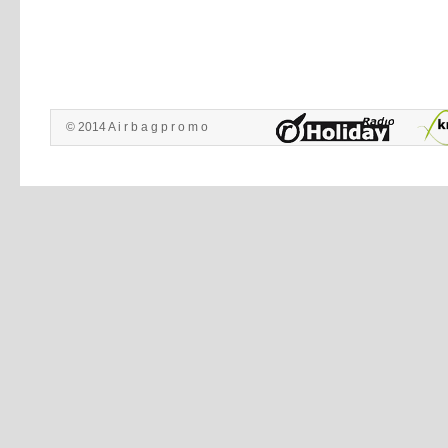
© 2014 A i r b a g p r o m o