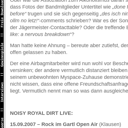
Oder war die Assoziation zum Alkoholismus daran s
dass Fotos der Bandmitglieder Untertitel wie
„
done 
before
“
trugen und sie sich gegenseitig
„des isch ni
ollm no letz!“
-comments schrieben? War es der Song
der Jägermeister-Contacttable? Oder die treffende 
like: a nervous breakdown
“?
Man hatte keine Ahnung – bereute aber zutiefst, d
offen gelassen zu haben.
Der eine Airbagmitarbeiter wird nun wohl vor Besc
versinken; der andere vermutlich distanziert bleiben
seinem unbewohnten Myspace-Zuhause demonstriert
nicht wissen, dass eine offene Freundschaftsanfrag
liegt. Vermutlich nennt man so was dann ausgleiche
NOISY ROYAL DIRT LIVE:
15.09.2007 – Rock im Gartl Open Air
(Klausen)