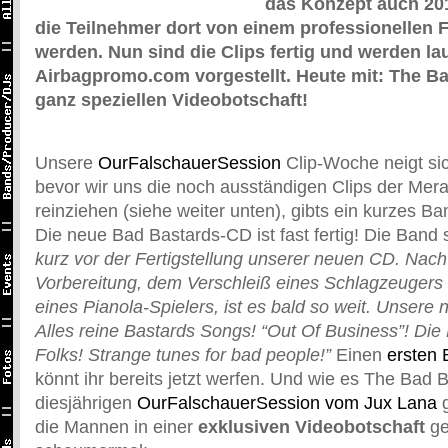
das Konzept auch 201
die Teilnehmer dort von einem professionellen 
werden. Nun sind die Clips fertig und werden la
Airbagpromo.com vorgestellt. Heute mit: The B
ganz speziellen Videobotschaft!
Unsere
OurFalschauerSession
Clip-Woche neigt si
bevor wir uns die noch ausständigen Clips der Mer
reinziehen (siehe weiter unten), gibts ein kurzes B
Die neue Bad Bastards-CD ist fast fertig! Die Band 
kurz vor der Fertigstellung unserer neuen CD. Nac
Vorbereitung, dem Verschleiß eines Schlagzeuger
eines Pianola-Spielers, ist es bald so weit. Unsere n
Alles reine Bastards Songs! “Out Of Business”! Die
Folks! Strange tunes for bad people!”
Einen
ersten 
könnt ihr bereits jetzt werfen. Und wie es The Bad 
diesjährigen
OurFalschauerSession vom Jux Lana
g
die Mannen in einer
exklusiven Videobotschaft
ge