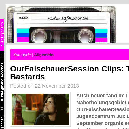
Kategorie |
Allgemein
OurFalschauerSession Clips: 
Bastards
Posted on 22 November 2013
Auch heuer fand im 
Naherholungsgebiet d
OurFalschauerSession
Jugendzentrum Jux L
September organisier