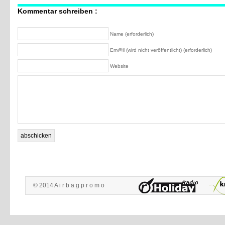
Kommentar schreiben :
Name (erforderlich)
Em@il (wird nicht veröffentlicht) (erforderlich)
Website
© 2014 A i r b a g p r o m o