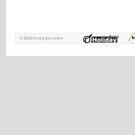
© 2014 A i r b a g p r o m o