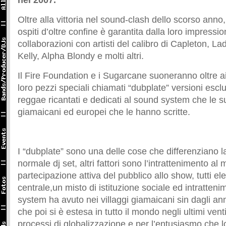
nel 2007.
Oltre alla vittoria nel sound-clash dello scorso anno, 
ospiti d’oltre confine è garantita dalla loro impressio
collaborazioni con artisti del calibro di Capleton, L
Kelly, Alpha Blondy e molti altri.
Il Fire Foundation e i Sugarcane suoneranno oltre ai
loro pezzi speciali chiamati “dubplate” versioni escl
reggae ricantati e dedicati al sound system che le s
giamaicani ed europei che le hanno scritte.
I “dubplate” sono una delle cose che differenziano l
normale dj set, altri fattori sono l’intrattenimento al 
partecipazione attiva del pubblico allo show, tutti el
centrale,un misto di istituzione sociale ed intratteni
system ha avuto nei villaggi giamaicani sin dagli an
che poi si è estesa in tutto il mondo negli ultimi vent
processi di globalizzazione e per l’entusiasmo che l