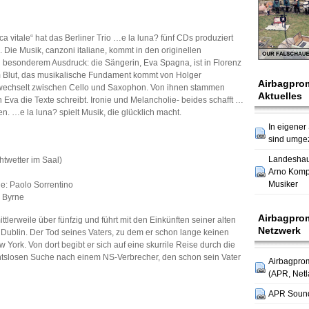
vitale“ hat das Berliner Trio …e la luna? fünf CDs produziert
Die Musik, canzoni italiane, kommt in den originellen
besonderem Ausdruck: die Sängerin, Eva Spagna, ist in Florenz
m Blut, das musikalische Fundament kommt von Holger
Airbagpro
k wechselt zwischen Cello und Saxophon. Von ihnen stammen
Aktuelles
Eva die Texte schreibt. Ironie und Melancholie- beides schafft …
. …e la luna? spielt Musik, die glücklich macht.
In eigener
sind umge
Landesha
htwetter im Saal)
Arno Komp
Musiker
ie: Paolo Sorrentino
 Byrne
Airbagpro
tlerweile über fünfzig und führt mit den Einkünften seiner alten
Netzwerk
in Dublin. Der Tod seines Vaters, zu dem er schon lange keinen
 York. Von dort begibt er sich auf eine skurrile Reise durch die
chtslosen Suche nach einem NS-Verbrecher, den schon sein Vater
Airbagpro
(APR, Netl
APR Soun