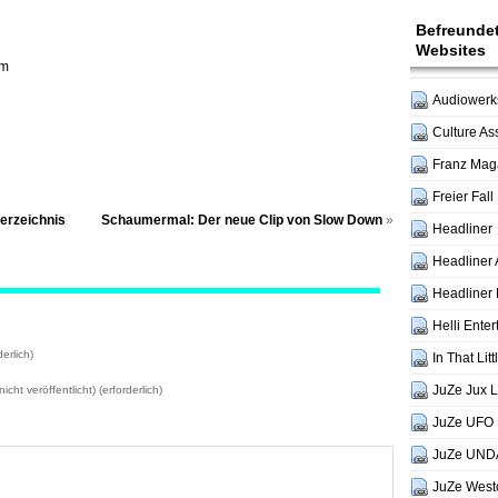
Befreunde
Websites
om
Audiowerks
Culture As
Franz Mag
Freier Fall
verzeichnis
Schaumermal: Der neue Clip von Slow Down
»
Headliner
Headliner 
Headliner 
Helli Ente
erlich)
In That Lit
JuZe Jux 
icht veröffentlicht) (erforderlich)
JuZe UFO 
JuZe UND
JuZe West