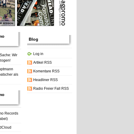
mo
Blog
Log in
 Sache: Wir
zogen!
Artikel RSS
uptmann
Komentare RSS
atscher als
Headliner RSS
Radio Freier Fall RSS
mo
mo Records
abel)
dCloud