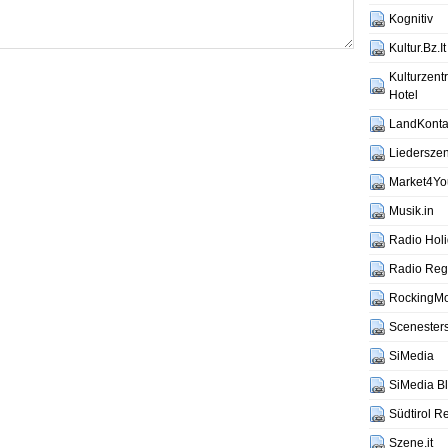
Kognitiv
Kultur.Bz.It
Kulturzen
Hotel
LandKontak
Liederszen
Market4Yo
Musik.in
Radio Hol
Radio Reg
RockingM
Scenesters
SiMedia
SiMedia B
Südtirol R
Szene.it