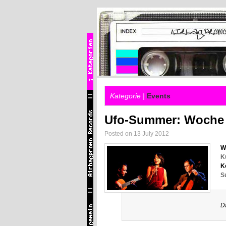
Kategorie |
Events
Ufo-Summer: Woche
Posted on 13 July 2012
W
K
K
S
D