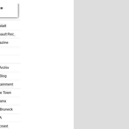
te
tatt
sault Rec.
azine
Archiv
Blog
rtainment
tle Town
Lana
Bruneck
A
coast