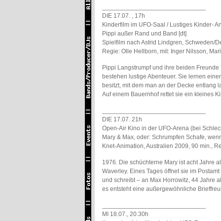
______________________________
DIE 17.07. , 17h
Kinderfilm im UFO-Saal / Lustiges Kinder-
Pippi außer Rand und Band [dt]
Spielfilm nach Astrid Lindgren, Schweden/D
Regie: Olle Hellborn, mit: Inger Nilsson, M
Pippi Langstrumpf und ihre beiden Freunde
bestehen lustige Abenteuer. Sie lernen ein
besitzt, mit dem man an der Decke entlang la
Auf einem Bauernhof rettet sie ein kleines K
______________________________
DIE 17.07. 21h
Open-Air Kino in der UFO-Arena (bei Schlec
Mary & Max, oder: Schrumpfen Schafe, wenn 
Knet-Animation, Australien 2009, 90 min., Re
1976. Die schüchterne Mary ist acht Jahre alt
Waverley. Eines Tages öffnet sie im Postamt
und schreibt – an Max Horrowitz, 44 Jahre a
es entsteht eine außergewöhnliche Brieffreun
______________________________
MI 18.07., 20.30h