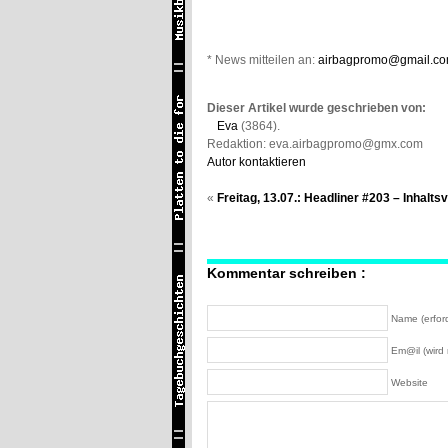
* News mitteilen an:
airbagpromo@gmail.c
Dieser Artikel wurde geschrieben von:
Eva
(3864).
Redaktion: eva.airbagpromo@gmx.com
Autor kontaktieren
«
Freitag, 13.07.: Headliner #203 – Inhalts
Kommentar schreiben :
Name (erford
Em@il (wird n
Website