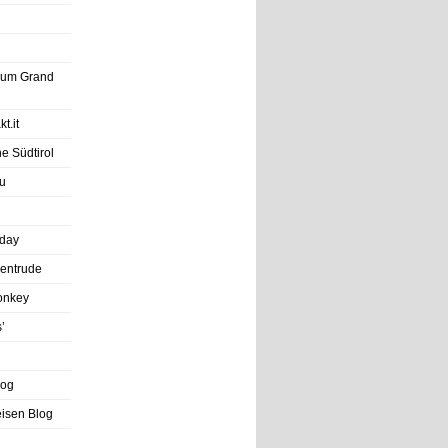
trum Grand
t.it
e Südtirol
u
iday
entrude
onkey
’
log
eisen Blog