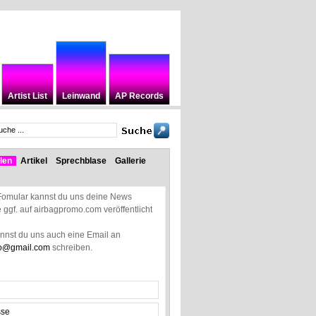
Artist List
Leinwand
AP Records
len
Artikel
Sprechblase
Gallerie
Fomular kannst du uns deine News
ie ggf. auf airbagpromo.com veröffentlicht
annst du uns auch eine Email an
o@gmail.com
schreiben.