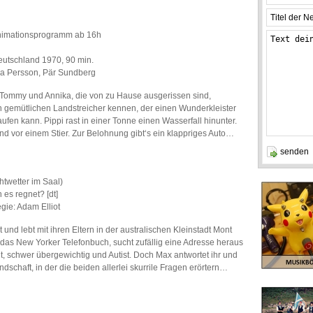
 Animationsprogramm ab 16h
eutschland 1970, 90 min.
aria Persson, Pär Sundberg
 Tommy und Annika, die von zu Hause ausgerissen sind,
en gemütlichen Landstreicher kennen, der einen Wunderkleister
ufen kann. Pippi rast in einer Tonne einen Wasserfall hinunter.
ind vor einem Stier. Zur Belohnung gibt‘s ein klappriges Auto…
htwetter im Saal)
es regnet? [dt]
gie: Adam Elliot
 und lebt mit ihren Eltern in der australischen Kleinstadt Mont
 das New Yorker Telefonbuch, sucht zufällig eine Adresse heraus
lt, schwer übergewichtig und Autist. Doch Max antwortet ihr und
dschaft, in der die beiden allerlei skurrile Fragen erörtern…