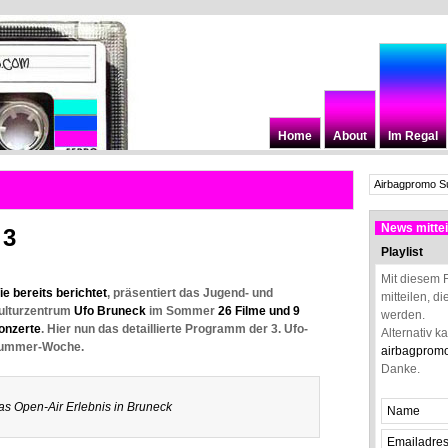
Home
About
Im Regal
News mittei
 3
Playlist
Mit diesem 
ie bereits berichtet
, präsentiert das Jugend- und
mitteilen, d
ulturzentrum
Ufo Bruneck
im Sommer
26 Filme und 9
werden.
onzerte
. Hier nun das detaillierte Programm der 3. Ufo-
Alternativ k
ummer-Woche.
airbagprom
Danke.
as Open-Air Erlebnis in Bruneck