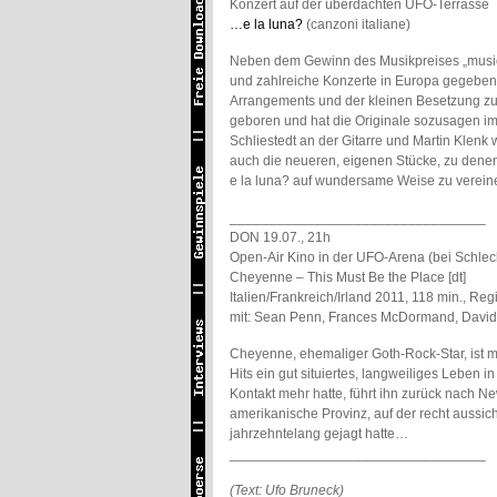
Konzert auf der überdachten UFO-Terrasse
…e la luna?
(canzoni italiane)
Neben dem Gewinn des Musikpreises „musica 
und zahlreiche Konzerte in Europa gegeben. 
Arrangements und der kleinen Besetzung zu 
geboren und hat die Originale sozusagen i
Schliestedt an der Gitarre und Martin Klen
auch die neueren, eigenen Stücke, zu denen 
e la luna? auf wundersame Weise zu vereinen
_________________________________
DON 19.07., 21h
Open-Air Kino in der UFO-Arena (bei Schlec
Cheyenne – This Must Be the Place [dt]
Italien/Frankreich/Irland 2011, 118 min., Reg
mit: Sean Penn, Frances McDormand, David
Cheyenne, ehemaliger Goth-Rock-Star, ist mit
Hits ein gut situiertes, langweiliges Leben 
Kontakt mehr hatte, führt ihn zurück nach New
amerikanische Provinz, auf der recht aussi
jahrzehntelang gejagt hatte…
_________________________________
(Text: Ufo Bruneck)