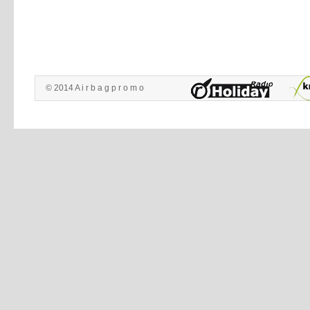
© 2014 A i r b a g p r o m o