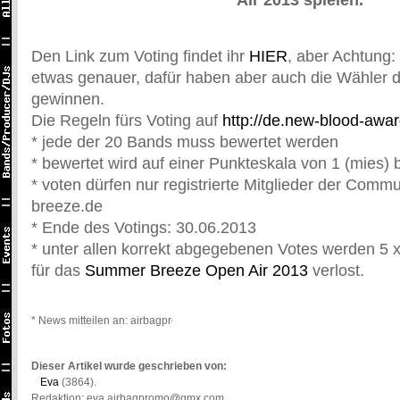
Air 2013 spielen.
Den Link zum Voting findet ihr
HIER
, aber Achtung:
etwas genauer, dafür haben aber auch die Wähler 
gewinnen.
Die Regeln fürs Voting auf
http://de.new-blood-awa
* jede der 20 Bands muss bewertet werden
* bewertet wird auf einer Punkteskala von 1 (mies) b
* voten dürfen nur registrierte Mitglieder der Com
breeze.de
* Ende des Votings: 30.06.2013
* unter allen korrekt abgegebenen Votes werden 5 x
für das
Summer Breeze Open Air 2013
verlost.
* News mitteilen an: airbagpromo@gmail.com *
Dieser Artikel wurde geschrieben von:
Eva
(3864).
Redaktion: eva.airbagpromo@gmx.com