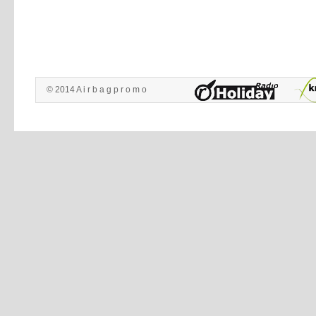
© 2014 A i r b a g p r o m o