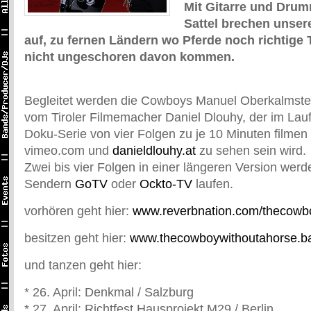
Mit Gitarre und Drum
Sattel brechen unse
auf, zu fernen Ländern wo Pferde noch richtige 
nicht ungeschoren davon kommen.
Begleitet werden die Cowboys Manuel Oberkalmstei
vom Tiroler Filmemacher Daniel Dlouhy, der im Lau
Doku-Serie von vier Folgen zu je 10 Minuten filmen 
vimeo.com und
danieldlouhy.at
zu sehen sein wird.
Zwei bis vier Folgen in einer längeren Version wer
Sendern
GoTV
oder
Ockto-TV
laufen.
vorhören geht hier:
www.reverbnation.com/thecowb
besitzen geht hier:
www.thecowboywithoutahorse.
und tanzen geht hier:
* 26. April: Denkmal / Salzburg
* 27. April: Richtfest Hausprojekt M29 / Berlin