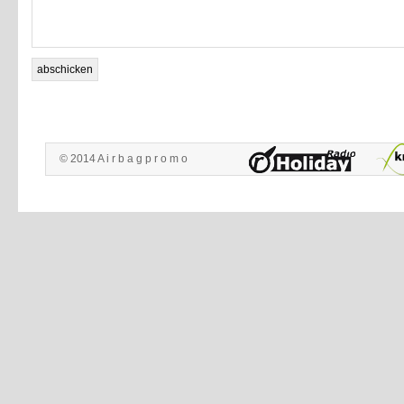
© 2014 A i r b a g p r o m o